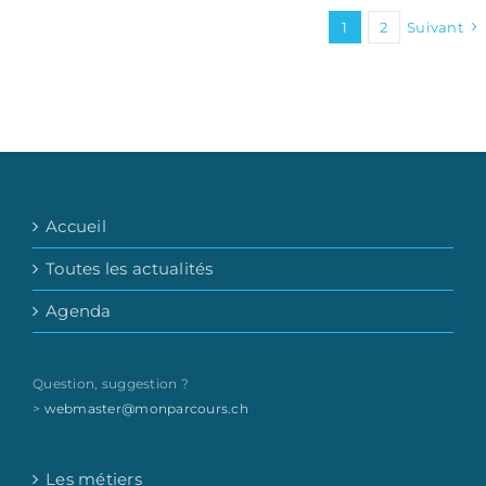
1
2
Suivant
Accueil
Toutes les actualités
Agenda
Question, suggestion ?
>
webmaster@monparcours.ch
Les métiers