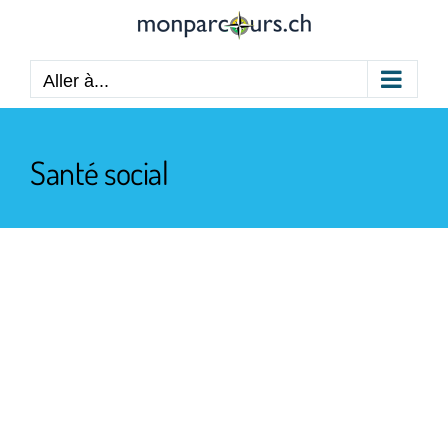
Passer
au
contenu
Aller à...
Santé social