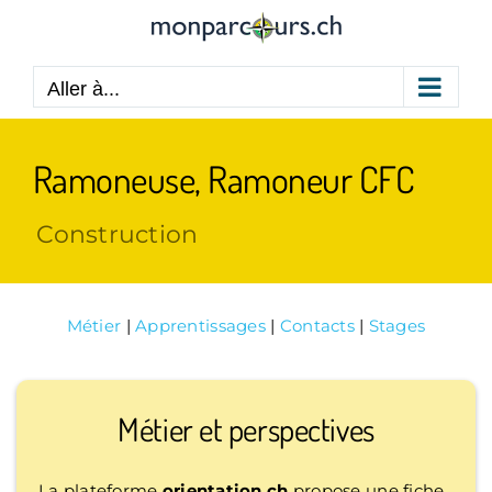
Passer
au
contenu
Aller à...
Ramoneuse, Ramoneur CFC
Construction
Métier
|
Apprentissages
|
Contacts
|
Stages
Métier et perspectives
La plateforme
orientation.ch
propose une fiche