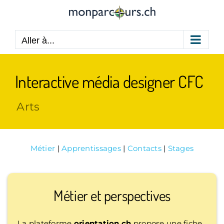
Passer
au
contenu
Aller à...
Interactive média designer CFC
Arts
Métier
|
Apprentissages
|
Contacts
|
Stages
Métier et perspectives
La plateforme
orientation.ch
propose une fiche