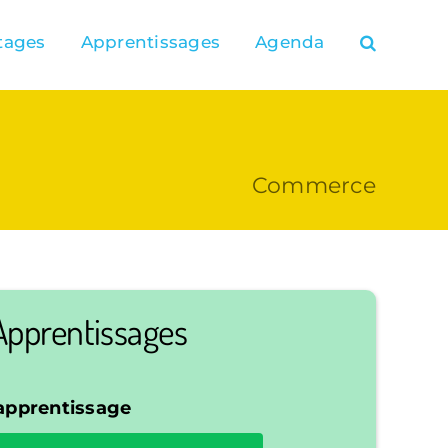
tages
Apprentissages
Agenda
Commerce
Apprentissages
’apprentissage