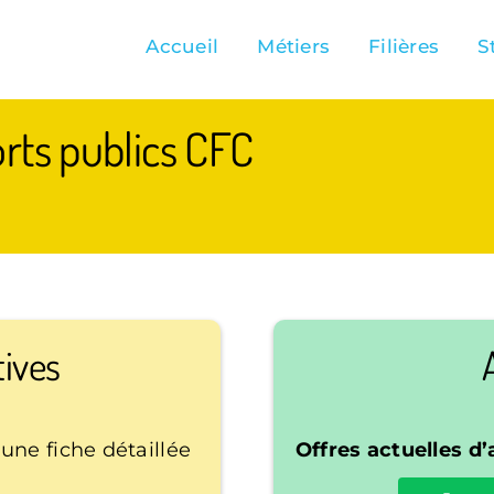
Accueil
Métiers
Filières
S
rts publics CFC
tives
une fiche détaillée
Offres actuelles d